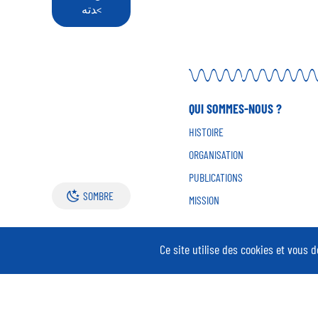
دته<
QUI SOMMES-NOUS ?
HISTOIRE
ORGANISATION
PUBLICATIONS
SOMBRE
MISSION
Ce site utilise des cookies et vous 
CONTACT
ESPACE NOTAIR
Mentions légales et crédits
Access