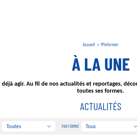
Fil
Accueil
M'informer
d'Ariane
À LA UNE
t déjà agir. Au fil de nos actualités et reportages, dé
toutes ses formes.
ACTUALITÉS
Toutes
Tous
PAR FORMAT