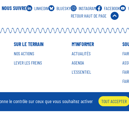
NOUS SUIVRE
LINKEDIN
BLUESKY
INSTAGRAM
FACEBOOK
RETOUR HAUT DE PAGE
SUR LE TERRAIN
M'INFORMER
SO
NOS ACTIONS
ACTUALITÉS
FAI
LEVER LES FREINS
AGENDA
ASS
L'ESSENTIEL
FAI
FAI
donne le contrôle sur ceux que vous souhaitez activer
TOUT ACCEPTER
ES
ESPACE PRESSE
NOS OFFRES D'EMPLOI
PÔLE COMPÉTENCES
ibilité
Gestion des données personnelles
Gestion des cookies