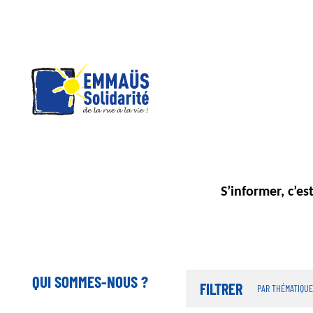
Panneau de gestion des cookies
Aller
au
contenu
principal
S’informer, c’es
QUI SOMMES-NOUS ?
FILTRER
PAR THÉMATIQUE