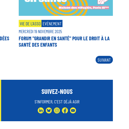
VIE DE L'ASSO
EVÉNEMENT
MERCREDI 19 NOVEMBRE 2025
IDÉES
FORUM "GRANDIR EN SANTÉ" POUR LE DROIT À LA
SANTÉ DES ENFANTS
PAGE
SUIVANT
SUIVANTE
SUIVEZ-NOUS
S'INFORMER, C'EST DÉJÀ AGIR
LINKEDIN
BLUESKY
INSTAGRAM
FACEBOOK
YOUTUBE