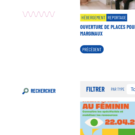
HÉBERGEMENT
REPORTAGE
OUVERTURE DE PLACES POU
MARGINAUX
Pagination
PAGE
PRÉCÉDENT
PRÉCÉDENTE
FILTRER
T
PAR TYPE
RECHERCHER