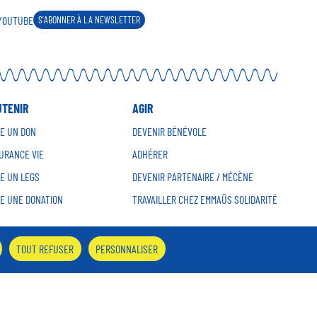
YOUTUBE
S'ABONNER À LA NEWSLETTER
UTENIR
AGIR
RE UN DON
DEVENIR BÉNÉVOLE
URANCE VIE
ADHÉRER
RE UN LEGS
DEVENIR PARTENAIRE / MÉCÈNE
RE UNE DONATION
TRAVAILLER CHEZ EMMAÜS SOLIDARITÉ
TOUT REFUSER
PERSONNALISER
EcoIndex B
Accessibilité partiellement conforme,
au RGAA version 4.1