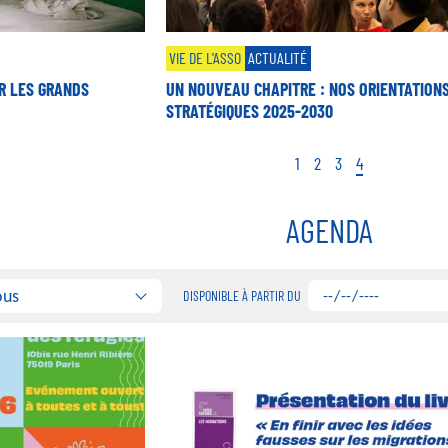
VIE DE L'ASSO
ACTUALITÉ
R LES GRANDS
UN NOUVEAU CHAPITRE : NOS ORIENTATION
STRATÉGIQUES 2025-2030
Page
1
Page
2
Page
3
Page
4
AGENDA
ous
DISPONIBLE À PARTIR DU