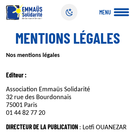
Panneau de gestion des cookies
MENU
A
MENTIONS LÉGALES
l
l
e
Nos mentions légales
r
a
u
Editeur :
c
o
Association Emmaüs Solidarité
n
32 rue des Bourdonnais
t
e
75001 Paris
n
01 44 82 77 20
u
p
DIRECTEUR DE LA PUBLICATION
: Lotfi OUANEZAR
r