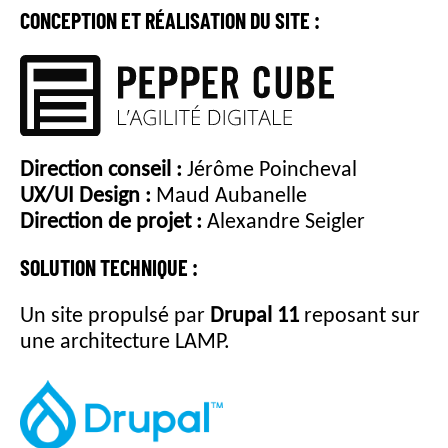
i
CONCEPTION ET RÉALISATION DU SITE :
n
c
i
p
a
l
Direction conseil :
Jérôme Poincheval
UX/UI Design :
Maud Aubanelle
Direction de projet :
Alexandre Seigler
SOLUTION TECHNIQUE :
Un site propulsé par
Drupal 11
reposant sur
une architecture LAMP.