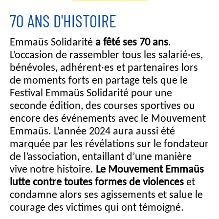
i
70 ANS D'HISTOIRE
n
c
i
Emmaüs Solidarité
a fêté ses 70 ans
.
p
L’occasion de rassembler tous les salarié·es,
a
bénévoles, adhérent·es et partenaires lors
l
de moments forts en partage tels que le
Festival Emmaüs Solidarité pour une
seconde édition, des courses sportives ou
encore des événements avec le Mouvement
Emmaüs. L’année 2024 aura aussi été
marquée par les révélations sur le fondateur
de l’association, entaillant d’une manière
vive notre histoire.
Le Mouvement Emmaüs
lutte contre toutes formes de violences
et
condamne alors ses agissements et salue le
courage des victimes qui ont témoigné.