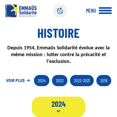
Panneau de gestion des cookies
MENU
A
HISTOIRE
l
l
e
C
Depuis 1954, Emmaüs Solidarité évolue avec la
r
a
h
même mission : lutter contre la précarité et
u
a
l'exclusion.
c
p
o
ô
n
2024
2023
2022-2021
2019
t
e
n
u
2024
p
r