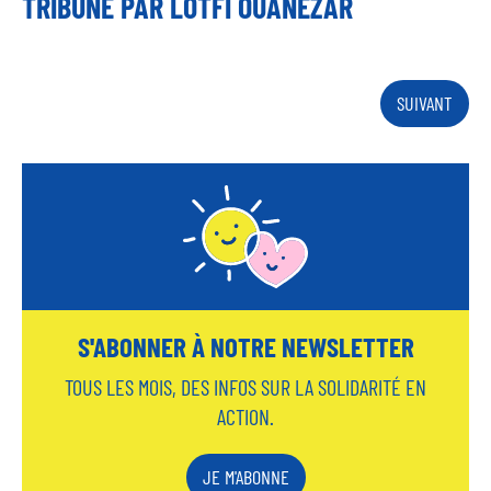
TRIBUNE PAR LOTFI OUANEZAR
P
P
SUIVANT
a
A
G
g
E
S
i
U
I
n
V
a
A
N
t
T
E
i
o
n
S'ABONNER À NOTRE NEWSLETTER
TOUS LES MOIS, DES INFOS SUR LA SOLIDARITÉ EN
ACTION.
JE M'ABONNE