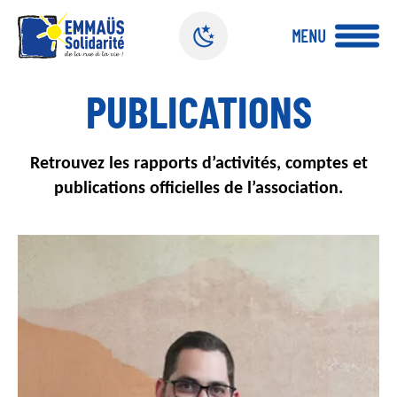
Panneau de gestion des cookies
MENU
A
PUBLICATIONS
l
l
e
Retrouvez les rapports d’activités, comptes et
r
a
publications officielles de l’association.
u
c
o
n
t
e
n
u
p
r