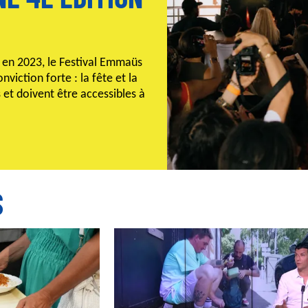
en 2023, le Festival Emmaüs
nviction forte : la fête et la
s et doivent être accessibles à
S