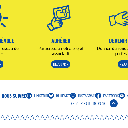
NÉVOLE
ADHÉRER
DEVENIR
 réseau de
Participez à notre projet
Donner du sens 
es
associatif
profes
R
DÉCOUVRIR
REJO
NOUS SUIVRE
LINKEDIN
BLUESKY
INSTAGRAM
FACEBOOK
RETOUR HAUT DE PAGE