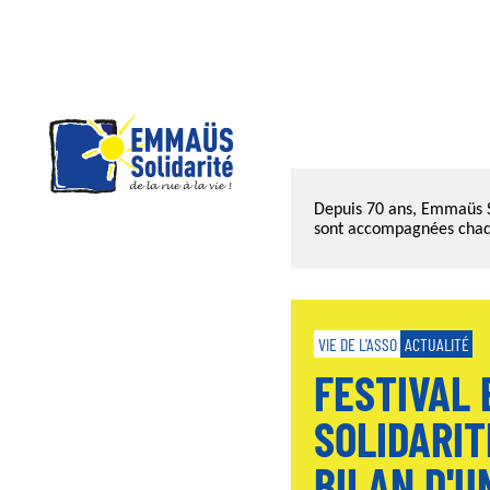
Panneau de gestion des cookies
Aller
au
Depuis 70 ans, Emmaüs So
contenu
sont accompagnées chaq
principal
VIE DE L'ASSO
ACTUALITÉ
FESTIVAL
SOLIDARIT
BILAN D'U