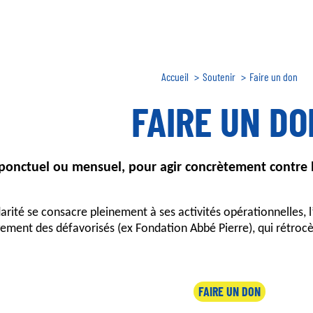
Fil
Accueil
Soutenir
Faire un don
d'Ariane
FAIRE UN DO
ponctuel ou mensuel, pour agir concrètement contre l
rité se consacre pleinement à ses activités opérationnelles, l
gement des défavorisés (ex Fondation Abbé Pierre), qui rétroc
FAIRE UN DON