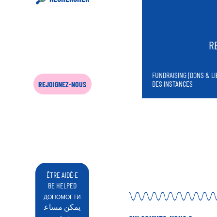
R
FUNDRAISING (DONS & L
DES INSTANCES
REJOIGNEZ-NOUS
ÊTRE AIDÉ·E
BE HELPED
ДОПОМОГТИ
يمكن مساع