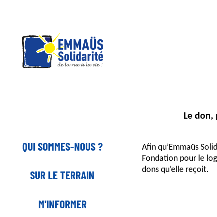
Panneau de gestion des cookies
Aller
au
contenu
principal
Le don, 
QUI SOMMES-NOUS ?
Afin qu’Emmaüs Solida
Fondation pour le lo
dons qu’elle reçoit.
SUR LE TERRAIN
M'INFORMER