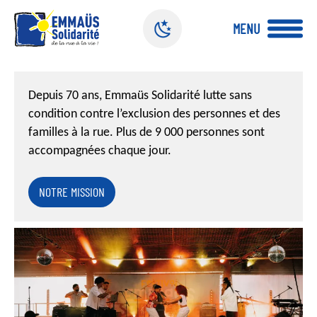
Panneau de gestion des cookies
MENU
A
l
Depuis 70 ans, Emmaüs Solidarité lutte sans
l
e
condition contre l’exclusion des personnes et des
r
familles à la rue. Plus de 9 000 personnes sont
a
accompagnées chaque jour.
u
c
NOTRE MISSION
o
n
t
e
n
u
p
r