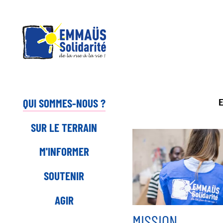
Panneau de gestion des cookies
Aller
au
contenu
principal
QUI SOMMES-NOUS ?
E
SUR LE TERRAIN
M'INFORMER
SOUTENIR
AGIR
MISSION