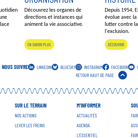
uotidien
Découvrez les organes de
Depuis 1954, E
une
directions et instances qui
évolue avec la
lace
animent la vie associative.
lutter contre l
l'exclusion.
EN SAVOIR PLUS
DÉCOUVRIR
NOUS SUIVRE
LINKEDIN
BLUESKY
INSTAGRAM
FACEBOOK
RETOUR HAUT DE PAGE
SUR LE TERRAIN
M'INFORMER
SO
NOS ACTIONS
ACTUALITÉS
FAI
LEVER LES FREINS
AGENDA
ASS
L'ESSENTIEL
FAI