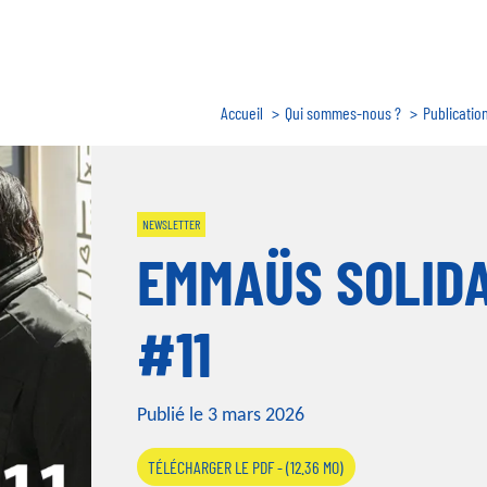
Fil
Accueil
Qui sommes-nous ?
Publicatio
d'Ariane
NEWSLETTER
EMMAÜS SOLIDA
#11
Publié le 3 mars 2026
TÉLÉCHARGER LE PDF - (12.36 MO)