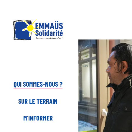
Panneau de gestion des cookies
Aller
au
contenu
principal
QUI SOMMES-NOUS ?
SUR LE TERRAIN
M'INFORMER