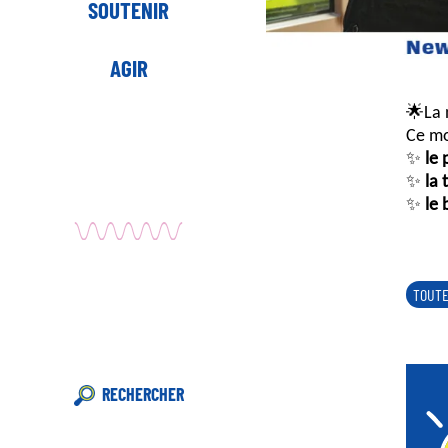
SOUTENIR
AGIR
🌟La 
Ce mo
✨
le 
✨
la 
✨
le 
TOUTE
RECHERCHER