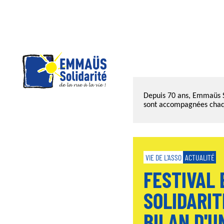
Panneau de gestion des cookies
Aller
au
Depuis 70 ans, Emmaüs So
contenu
sont accompagnées chaq
principal
VIE DE L'ASSO
ACTUALITÉ
FESTIVAL
SOLIDARIT
BILAN D'U