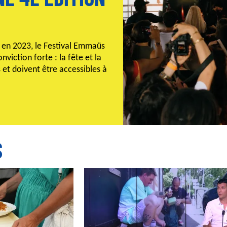
en 2023, le Festival Emmaüs
nviction forte : la fête et la
s et doivent être accessibles à
S