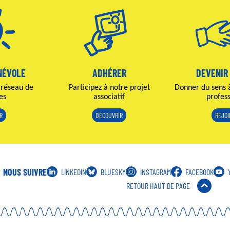
NÉVOLE
ADHÉRER
DEVENIR
 réseau de
Participez à notre projet
Donner du sens 
es
associatif
profes
R
DÉCOUVRIR
REJO
NOUS SUIVRE
LINKEDIN
BLUESKY
INSTAGRAM
FACEBOOK
RETOUR HAUT DE PAGE