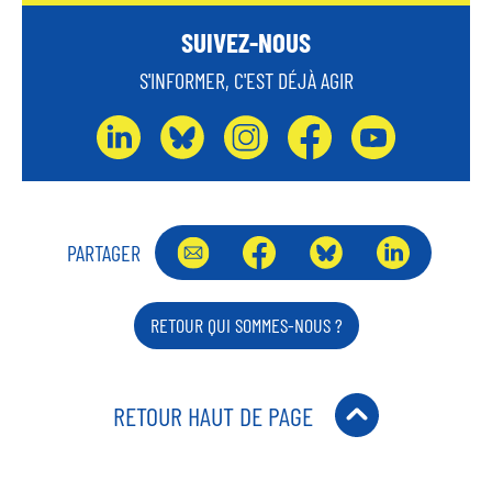
SUIVEZ-NOUS
S'INFORMER, C'EST DÉJÀ AGIR
L
B
I
F
Y
I
L
N
A
O
N
U
S
C
U
K
E
T
E
T
PARTAGER
E
S
A
B
U
D
K
G
O
B
I
RETOUR QUI SOMMES-NOUS ?
Y
R
O
E
N
A
K
M
RETOUR HAUT DE PAGE