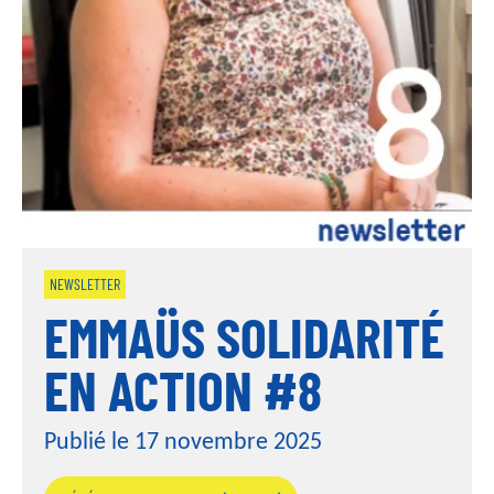
i
n
c
i
p
a
l
NEWSLETTER
EMMAÜS SOLIDARITÉ
EN ACTION #8
Publié le 17 novembre 2025