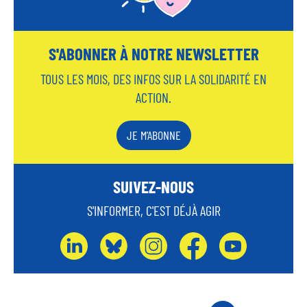
S'ABONNER À NOTRE NEWSLETTER
TOUS LES MOIS, DES INFOS SUR LA SOLIDARITÉ EN
ACTION.
JE M'ABONNE
SUIVEZ-NOUS
S'INFORMER, C'EST DÉJÀ AGIR
L
B
I
F
Y
I
L
N
A
O
N
U
S
C
U
K
E
T
E
T