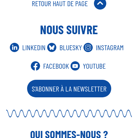
RETOUR HAUT DE PAGE
E
S
A
B
U
D
K
G
O
B
I
NOUS SUIVRE
Y
R
O
E
N
A
K
M
LINKEDIN
BLUESKY
INSTAGRAM
FACEBOOK
YOUTUBE
S'ABONNER À LA NEWSLETTER
QUI SOMMES-NOUS ?