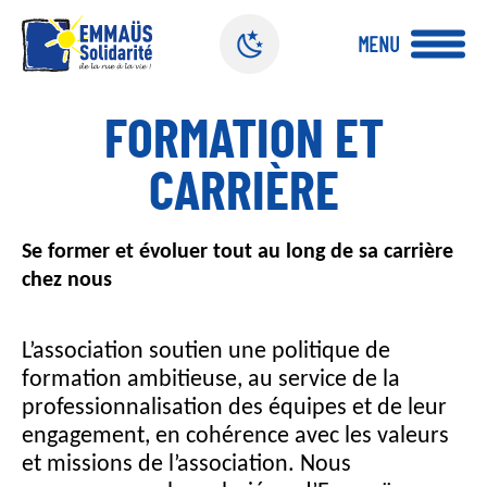
Panneau de gestion des cookies
MENU
A
FORMATION ET
l
l
CARRIÈRE
e
r
a
u
Se former et évoluer tout au long de sa carrière
c
chez nous
o
n
L’association soutien une politique de
t
e
formation ambitieuse, au service de la
n
professionnalisation des équipes et de leur
u
engagement, en cohérence avec les valeurs
p
et missions de l’association. Nous
r